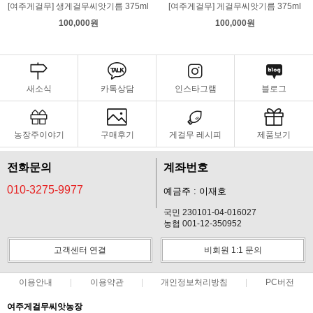
[여주게걸무] 생게걸무씨앗기름 375ml
[여주게걸무] 게걸무씨앗기름 375ml
100,000원
100,000원
새소식
카톡상담
인스타그램
블로그
농장주이야기
구매후기
게걸무 레시피
제품보기
전화문의
계좌번호
010-3275-9977
예금주 : 이재호
국민 230101-04-016027
농협 001-12-350952
고객센터 연결
비회원 1:1 문의
이용안내
이용약관
개인정보처리방침
PC버전
여주게걸무씨앗농장