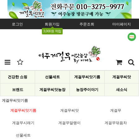
로그인
회원가입
주문조회
마이페이지
3,000원 적립
건강한 쇼핑
선물세트
게걸무씨앗기름
게걸무씨앗
브랜드
게걸무씨앗농장
농장주이야기
새소식
게걸무씨앗기름
게걸무씨앗기름
게걸무씨앗
게걸무
게걸무시래기
게걸무말랭이
게걸무덖음차
선물세트