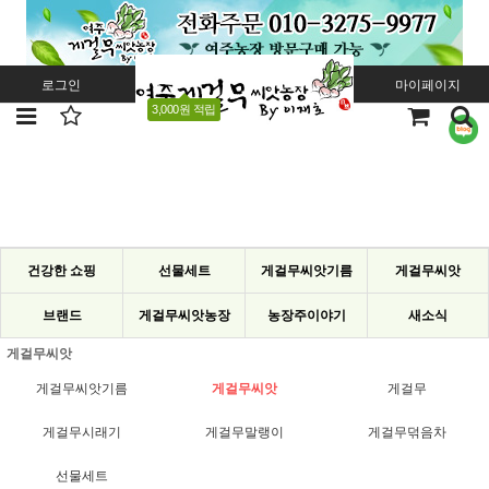
로그인
회원가입
주문조회
마이페이지
3,000원 적립
건강한 쇼핑
선물세트
게걸무씨앗기름
게걸무씨앗
브랜드
게걸무씨앗농장
농장주이야기
새소식
게걸무씨앗
게걸무씨앗기름
게걸무씨앗
게걸무
게걸무시래기
게걸무말랭이
게걸무덖음차
선물세트