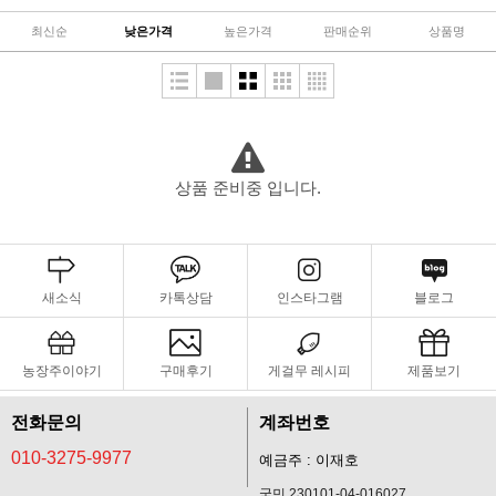
최신순
낮은가격
높은가격
판매순위
상품명
상품 준비중 입니다.
새소식
카톡상담
인스타그램
블로그
농장주이야기
구매후기
게걸무 레시피
제품보기
전화문의
계좌번호
010-3275-9977
예금주 : 이재호
국민 230101-04-016027