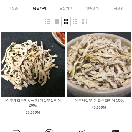
최신순
낮은가격
높은가격
판매순위
상품명
[여주게걸무씨앗농장] 게걸무말랭이
[여주게걸무] 게걸무말랭이 500g
200g
40,000원
20,000원