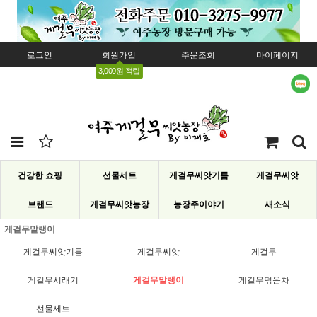
로그인
회원가입
주문조회
마이페이지
3,000원 적립
건강한 쇼핑
선물세트
게걸무씨앗기름
게걸무씨앗
브랜드
게걸무씨앗농장
농장주이야기
새소식
게걸무말랭이
게걸무씨앗기름
게걸무씨앗
게걸무
게걸무시래기
게걸무말랭이
게걸무덖음차
선물세트