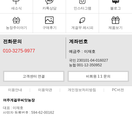
새소식
카톡상담
인스타그램
블로그
농장주이야기
구매후기
게걸무 레시피
제품보기
전화문의
계좌번호
010-3275-9977
예금주 : 이재호
국민 230101-04-016027
농협 001-12-350952
고객센터 연결
비회원 1:1 문의
이용안내
이용약관
개인정보처리방침
PC버전
여주게걸무씨앗농장
대표 : 이재호
사업자 등록번호 : 594-62-00162
통신판매업신고번호 : 제 2017-경기여주-0111호
전화 : 010-3275-9977
주소 : 경기도 여주시 가남읍 상활1길 68