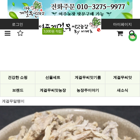
로그인
회원가입
주문조회
마이페이지
3,000원 적립
건강한 쇼핑
선물세트
게걸무씨앗기름
게걸무씨앗
브랜드
게걸무씨앗농장
농장주이야기
새소식
게걸무말랭이