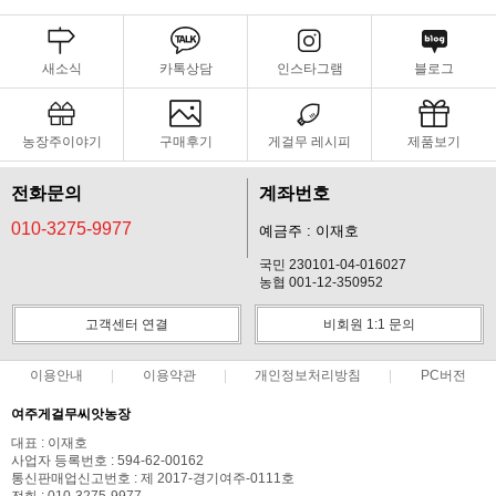
새소식
카톡상담
인스타그램
블로그
농장주이야기
구매후기
게걸무 레시피
제품보기
전화문의
계좌번호
010-3275-9977
예금주 : 이재호
국민 230101-04-016027
농협 001-12-350952
고객센터 연결
비회원 1:1 문의
이용안내
이용약관
개인정보처리방침
PC버전
여주게걸무씨앗농장
대표 : 이재호
사업자 등록번호 : 594-62-00162
통신판매업신고번호 : 제 2017-경기여주-0111호