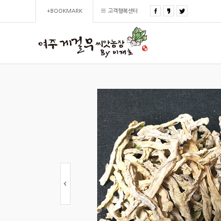
+BOOKMARK
고객행복센터