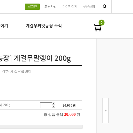
로그인
회원가입
마이페이지
주문조회
0
이야기
게걸무씨앗농장 소식
장] 게걸무말랭이 200g
건강한 게걸무말랭이
200g
20,000
원
20,000
총 상품 금액
원