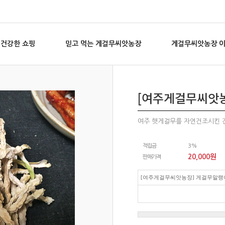
건강한 쇼핑
믿고 먹는 게걸무씨앗농장
게걸무씨앗농장 
[여주게걸무씨앗농
여주 햇게걸무를 자연건조시킨 
적립금
3%
20,000
원
판매가격
[여주게걸무씨앗농장] 게걸무말랭이 