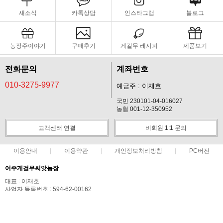
새소식
카톡상담
인스타그램
블로그
농장주이야기
구매후기
게걸무 레시피
제품보기
전화문의
계좌번호
010-3275-9977
예금주 : 이재호
국민 230101-04-016027
농협 001-12-350952
고객센터 연결
비회원 1:1 문의
이용안내
이용약관
개인정보처리방침
PC버전
여주게걸무씨앗농장
대표 : 이재호
사업자 등록번호 : 594-62-00162
통신판매업신고번호 : 제 2017-경기여주-0111호
전화 : 010-3275-9977
주소 : 경기도 여주시 가남읍 상활1길 68