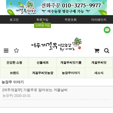
로그인
회원가입
주문조회
마이페이지
3,000원 적립
건강한 쇼핑
선물세트
게걸무씨앗기름
게걸무씨앗
브랜드
게걸무씨앗농장
농장주이야기
새소식
농장주 이야기
[여주게걸무] 가을무로 알아보는 겨울날씨
농장주
|
2020-10-31