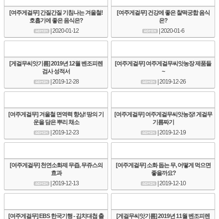
[여주게걸무] 간질간질 기침나는 겨울철!
[여주게걸무] 건강에 좋은 찰떡궁합 음식
호흡기에 좋은 음식은?
은?
| 2020-01-12
| 2020-01-6
[게걸무씨앗기름] 2019년 12월 벤조피렌
[여주게걸무] 여주게걸무씨앗농장 제품들
검사 성적서
~
| 2019-12-28
| 2019-12-26
[여주게걸무] 겨울철 면역력 향상! 땅의 기
[여주게걸무] 여주게걸무씨앗농장! 게걸무
운을 담은 뿌리 채소
기름짜기
| 2019-12-23
| 2019-12-19
[여주게걸무] 천연소화제 무즙, 무쥬스의
[여주게걸무] 소화 돕는 무, 어떻게 먹으면
효과
좋을까요?
| 2019-12-13
| 2019-12-10
[여주게걸무] EBS 한국기행 - 김치대첩 출
[게걸무씨앗기름] 2019년 11월 벤조피렌