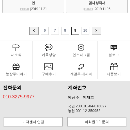
연
검사 성적서
| 2019-11-21
| 2019-11-15
6
7
8
9
10
새소식
카톡상담
인스타그램
블로그
농장주이야기
구매후기
게걸무 레시피
제품보기
전화문의
계좌번호
010-3275-9977
예금주 : 이재호
국민 230101-04-016027
농협 001-12-350952
고객센터 연결
비회원 1:1 문의