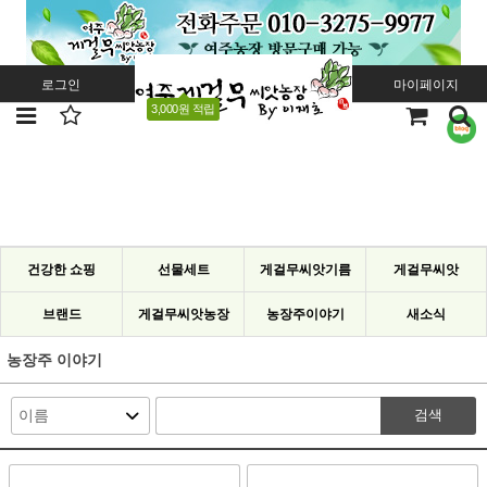
로그인
회원가입
주문조회
마이페이지
3,000원 적립
건강한 쇼핑
선물세트
게걸무씨앗기름
게걸무씨앗
브랜드
게걸무씨앗농장
농장주이야기
새소식
농장주 이야기
검색