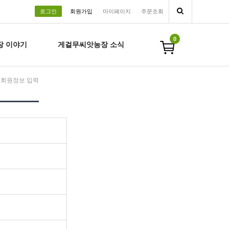
로그인
회원가입
마이페이지
주문조회
0
장 이야기
게걸무씨앗농장 소식
 회원정보 입력