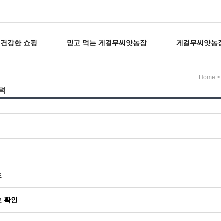
건강한 쇼핑
믿고 먹는 게걸무씨앗농장
게걸무씨앗농
>
Home
력
호
 확인