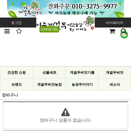
로그인
회원가입
주문조회
마이페이지
3,000원 적립
건강한 쇼핑
선물세트
게걸무씨앗기름
게걸무씨앗
브랜드
게걸무씨앗농장
농장주이야기
새소식
장바구니
장바구니 상품이 없습니다.